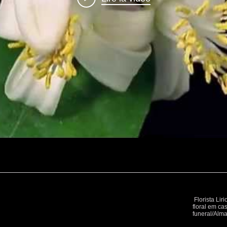
Florista Liri
floral em ca
funeral/Alm